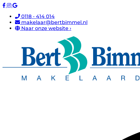
0118 - 414 014
makelaar@bertbimmel.nl
Naar onze website ›