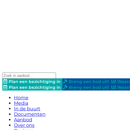
Plan een bezichtiging in
Breng een bod uit!
Waard
Plan een bezichtiging in
Breng een bod uit!
Waard
Home
Media
In de buurt
Documenten
Aanbod
Over ons